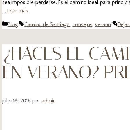
sea imposible perderse. Es el camino ideal para princip
…
Leer más
Blog
Camino de Santiago
,
consejos
,
verano
Deja 
¿HACES EL CAM
EN VERANO? PR
julio 18, 2016
por
admin