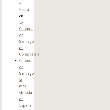
A
Pedra
en
La
Catedral
de
Santiago
de
Compostela
Catedral
de
Santiago,
la
más
visitada
de
España