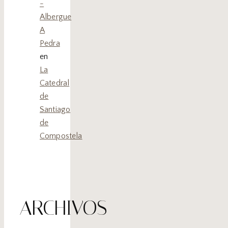
-
Albergue
A
Pedra
en
La
Catedral
de
Santiago
de
Compostela
ARCHIVOS