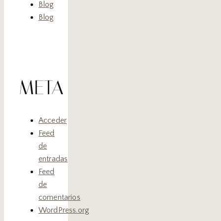
Blog
Blog
META
Acceder
Feed
de
entradas
Feed
de
comentarios
WordPress.org