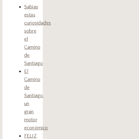
Sabías
estas
curiosidades
sobre
el
Camino
de
Santiago
El
Camino
de
Santiago,
un
gran
motor
económico
FELIZ