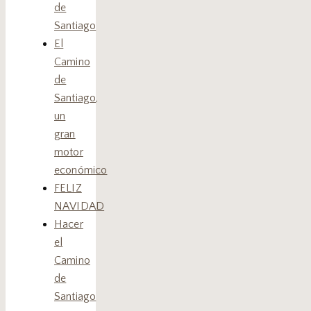
de
Santiago
El
Camino
de
Santiago,
un
gran
motor
económico
FELIZ
NAVIDAD
Hacer
el
Camino
de
Santiago