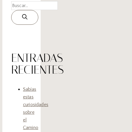
ENTRADAS
RECIENTES
Sabías
estas
curiosidades
sobre
el
Camino