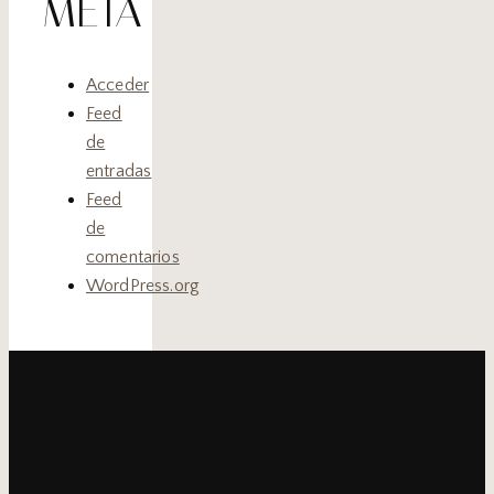
META
Acceder
Feed
de
entradas
Feed
de
comentarios
WordPress.org