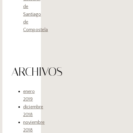
de
Santiago
de
Compostela
ARCHIVOS
enero
2019
diciembre
2018
noviembre
2018