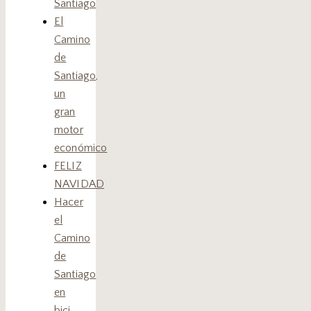
Santiago
El
Camino
de
Santiago,
un
gran
motor
económico
FELIZ
NAVIDAD
Hacer
el
Camino
de
Santiago
en
bici