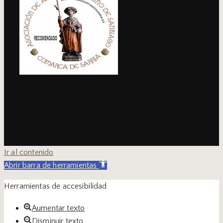
Ir al contenido
Abrir barra de herramientas
Herramientas de accesibilidad
Aumentar texto
Disminuir texto