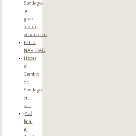
Santiago,
un
gran
motor
económico
FELIZ
NAVIDAD
Hacer
el
Camino
de
Santiago
en
bici
¡Y al
final
el