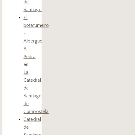
de
Santiago
El
botafumeiro
-
Albergue
A
Pedra
en
La
Catedral
de
Santiago
de
Compostela
Catedral
de
Santiago,