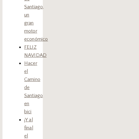
Santiago,
un
gran
motor
económico
FELIZ
NAVIDAD
Hacer
el
Camino
de
Santiago
en
bici
¡Y al
final
el