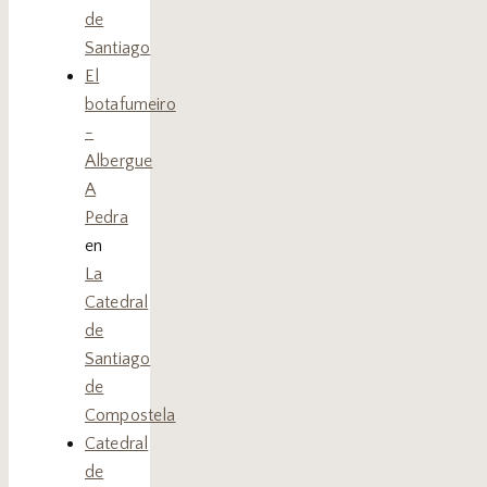
de
Santiago
El
botafumeiro
-
Albergue
A
Pedra
en
La
Catedral
de
Santiago
de
Compostela
Catedral
de